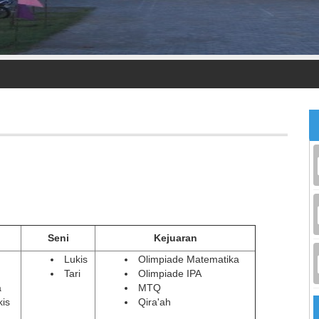
Seni
Kejuaran
Lukis
Olimpiade Matematika
Tari
Olimpiade IPA
a
MTQ
kis
Qira'ah