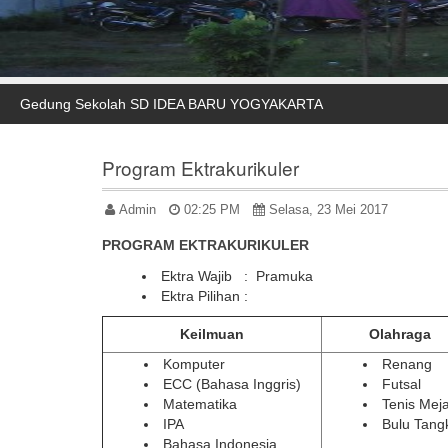
Gedung Sekolah SD IDEA BARU YOGYAKARTA
Program Ektrakurikuler
Admin
02:25 PM
Selasa, 23 Mei 2017
PROGRAM EKTRAKURIKULER
Ektra Wajib : Pramuka
Ektra Pilihan :
Keilmuan
Olahraga
Komputer
Renang
ECC (Bahasa Inggris)
Futsal
Matematika
Tenis Mej
IPA
Bulu Tang
Bahasa Indonesia