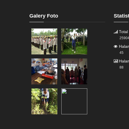
Galery Foto
Statis
Total
2590
Halam
45
Halam
88