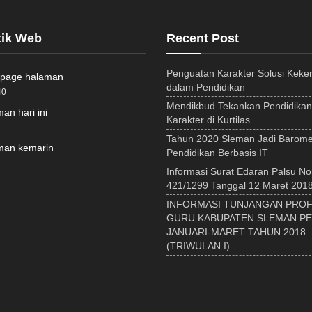
tik Web
Recent Post
Penguatan Karakter Solusi Keke
 page halaman
dalam Pendidikan
40
Mendikbud Tekankan Pendidikan
an hari ini
Karakter di Kurtilas
Tahun 2020 Sleman Jadi Barome
an kemarin
Pendidikan Berbasis IT
Informasi Surat Edaran Palsu N
421/1299 Tanggal 12 Maret 201
INFORMASI TUNJANGAN PROF
GURU KABUPATEN SLEMAN P
JANUARI-MARET TAHUN 2018
(TRIWULAN I)