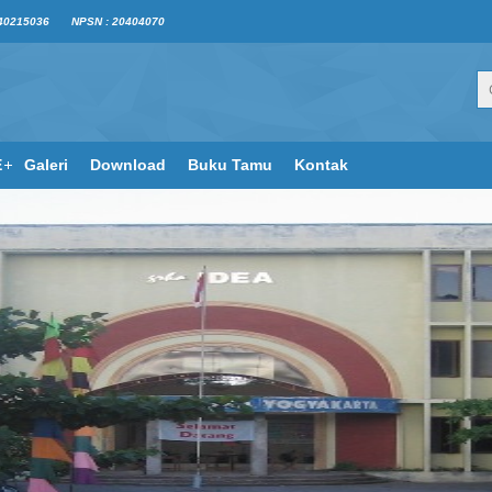
40215036
NPSN : 20404070
E
Galeri
Download
Buku Tamu
Kontak