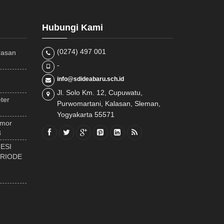
Hubungi Kami
(0274) 497 001
rasan
-
info@sdideabaru.sch.id
Jl. Solo Km. 12, Cupuwatu,
ter
Purwomartani, Kalasan, Sleman,
Yogyakarta 55571
omor
8
ESI
ERIODE