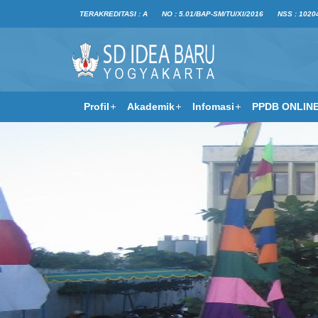
TERAKREDITASI : A
NO : 5.01/BAP-SM/TU/XI/2016
NSS : 1020
Profil
Akademik
Infomasi
PPDB ONLIN