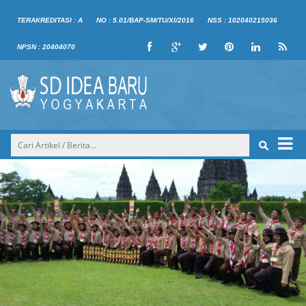
TERAKREDITASI : A
NO : 5.01/BAP-SM/TU/XI/2016
NSS : 102040215036
NPSN : 20404070