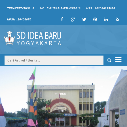
TERAKREDITASI : A
NO : 5.01/BAP-SM/TU/XI/2016
NSS : 102040215036
NPSN : 20404070