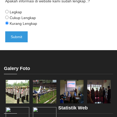
Apakah informasi di website kami sudah lengkap..?
Legkap
Cukup Lengkap
Kurang Lengkap
Galery Foto
Statistik Web