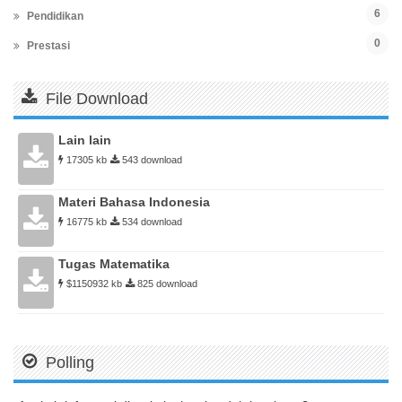
6
Pendidikan
0
Prestasi
File Download
Lain lain
17305 kb
543 download
Materi Bahasa Indonesia
16775 kb
534 download
Tugas Matematika
$1150932 kb
825 download
Polling