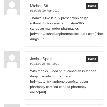
MichaelSit
Balas
06:59:56-26-Mar-2019
Thanks. I like it. buy prescription drugs
without doctor canadadrugstore365
canadian mail order pharmacies
[url=http://canadianpharmaciescubarx.com/]cheap
drugs[/url]
JoshuaSpefs
Balas
09:11:00-26-Mar-2019
With thanks, Good stuff! canadian rx london
drugs canada rx pharmacy
[url=http://nicktambone.com/]canadian
pharmacy certified canada pharmacy
online[/url]