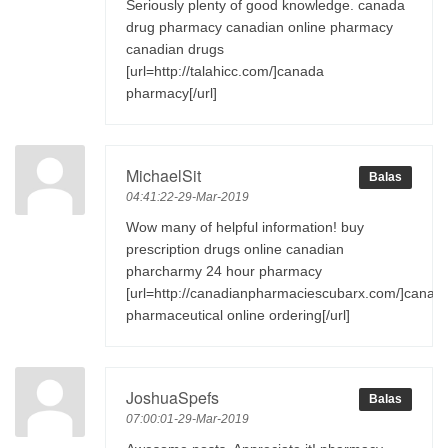
Seriously plenty of good knowledge. canada
drug pharmacy canadian online pharmacy
canadian drugs
[url=http://talahicc.com/]canada
pharmacy[/url]
MichaelSit
Balas
04:41:22-29-Mar-2019
Wow many of helpful information! buy
prescription drugs online canadian
pharcharmy 24 hour pharmacy
[url=http://canadianpharmaciescubarx.com/]canad
pharmaceutical online ordering[/url]
JoshuaSpefs
Balas
07:00:01-29-Mar-2019