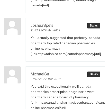
canada[/url]
JoshuaSpefs
Balas
11:42:12-27-Mar-2019
You actually suggested that perfectly. canada
pharmacy top rated canadian pharmacies
online rx pharmacy
[url=http://talahicc.com/]canadapharmacy[/url]
MichaelSit
Balas
01:18:25-27-Mar-2019
You said this exceptionally well! canada
pharmacies prescription drugs north west
pharmacy canada board of pharmacy
[url=http://canadianpharmaciescubarx.com/]canad
online pharmacies[/url]