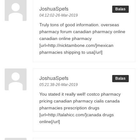
JoshuaSpefs
Balas
04:12:02-26-Mar-2019
Truly tons of good information. overseas
pharmacy forum canadian pharmacy online
canadian online pharmacy
[url=http://nicktambone.com/]mexican
pharmacies shipping to usa[/url]
JoshuaSpefs
Balas
05:21:38-26-Mar-2019
You stated it really well! costco pharmacy
pricing canadian pharmacy cialis canada
pharmacies prescription drugs
[url=http://talahicc.com/]canada drugs
online[/url]